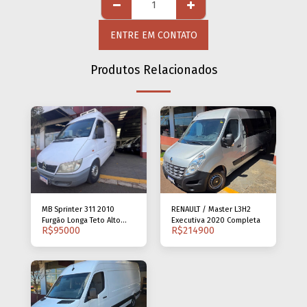
ENTRE EM CONTATO
Produtos Relacionados
MB Sprinter 311 2010
RENAULT / Master L3H2
Furgão Longa Teto Alto
Executiva 2020 Completa
R$
95000
R$
214900
Térmica Isolada